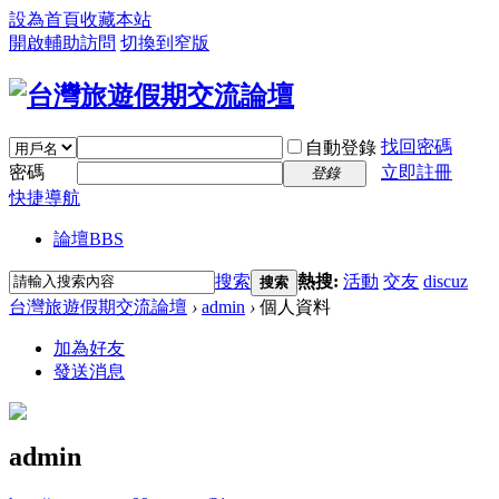
設為首頁
收藏本站
開啟輔助訪問
切換到窄版
找回密碼
自動登錄
密碼
立即註冊
登錄
快捷導航
論壇
BBS
搜索
熱搜:
活動
交友
discuz
搜索
台灣旅遊假期交流論壇
›
admin
›
個人資料
加為好友
發送消息
admin