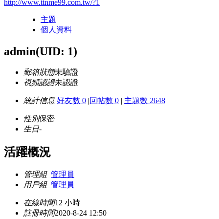
http://www.ttnme99.com.tw/?1
主題
個人資料
admin
(UID: 1)
郵箱狀態
未驗證
視頻認證
未認證
統計信息
好友數 0
|
回帖數 0
|
主題數 2648
性別
保密
生日
-
活躍概況
管理組
管理員
用戶組
管理員
在線時間
12 小時
註冊時間
2020-8-24 12:50